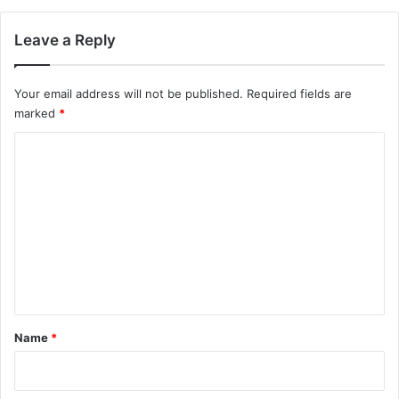
Leave a Reply
Your email address will not be published.
Required fields are
marked
*
C
o
m
m
e
n
t
*
Name
*