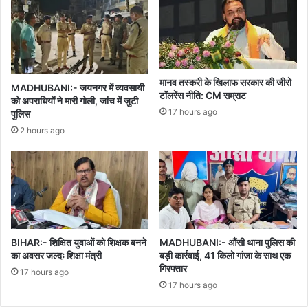
को
लगायी
फटकार
मानव तस्करी के खिलाफ सरकार की जीरो
MADHUBANI:- जयनगर में व्यवसायी
टॉलरेंस नीति: CM सम्राट
को अपराधियों ने मारी गोली, जांच में जुटी
17 hours ago
पुलिस
2 hours ago
BIHAR:- शिक्षित युवाओं को शिक्षक बनने
MADHUBANI:- औंसी थाना पुलिस की
का अवसर जल्दः शिक्षा मंत्री
बड़ी कार्रवाई, 41 किलो गांजा के साथ एक
गिरफ्तार
17 hours ago
17 hours ago