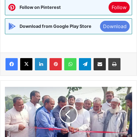
Follow
Follow on Pinterest
Download
Download from Google Play Store
Facebook
X
LinkedIn
Pinterest
WhatsApp
Telegram
Share via Email
Print
जिलानी
हीरो
एजेंसी
हर
बाईक
की
खरीदारी
पर