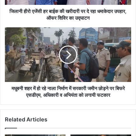
दे
रहा
जिलानी हीरो एजेंसी हर बाईक की खरीदारी पर दे रहा धमाकेदार उपहार,
धमाकेदार
ऑफर शिविर का उद्घाटन
उपहार,
ऑफर
मधुबनी
शिविर
शहर
का
में
उद्घाटन
हो
रहे
नाला
निर्माण
में
सरकारी
जमीन
मधुबनी शहर में हो रहे नाला निर्माण में सरकारी जमीन छोड़ने पर बिफरे
छोड़ने
एसडीएम, अधिकारी व अभियंता को लगायी फटकार
पर
बिफरे
एसडीएम,
Related Articles
अधिकारी
व
अभियंता