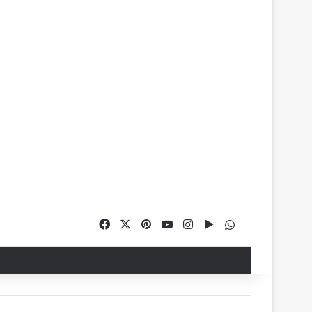
Facebook
X
Pinterest
YouTube
Instagram
Google Play
WhatsApp