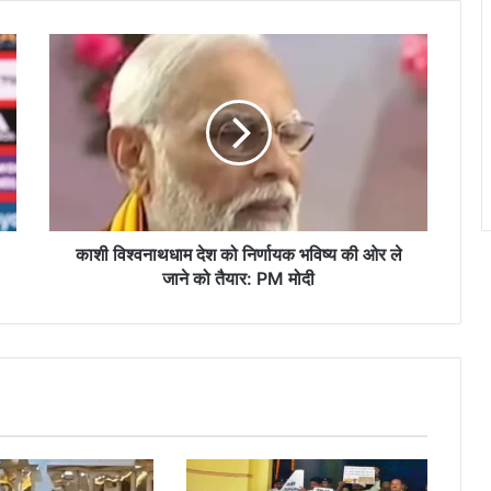
काशी
विश्वनाथधाम
देश
को
निर्णायक
भविष्य
की
ओर
ले
जाने
काशी विश्वनाथधाम देश को निर्णायक भविष्य की ओर ले
को
जाने को तैयार: PM मोदी
तैयार:
PM
मोदी