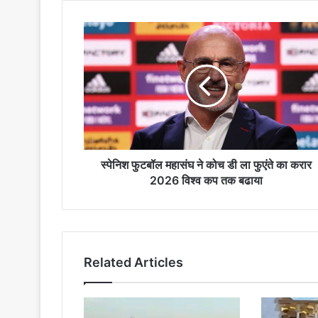
स्पेनिश
फुटबॉल
महासंघ
ने
कोच
डी
ला
फुएंते
का
करार
स्पेनिश फुटबॉल महासंघ ने कोच डी ला फुएंते का करार
2026
2026 विश्व कप तक बढाया
विश्व
कप
तक
बढाया
Related Articles