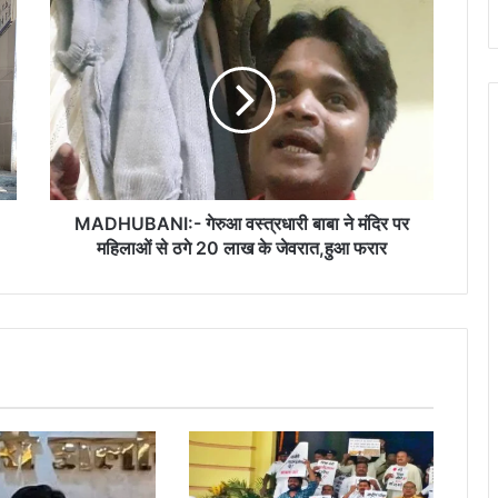
MADHUBANI:-
गेरुआ
वस्त्रधारी
बाबा
ने
मंदिर
पर
महिलाओं
से
ठगे
MADHUBANI:- गेरुआ वस्त्रधारी बाबा ने मंदिर पर
20
महिलाओं से ठगे 20 लाख के जेवरात,हुआ फरार
लाख
के
जेवरात,हुआ
फरार