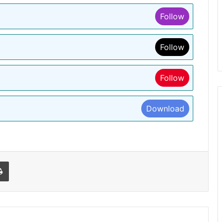
Follow
Follow
Follow
Download
l
Print