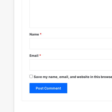
m
e
n
t
*
Name
*
Email
*
Save my name, email, and website in this browse