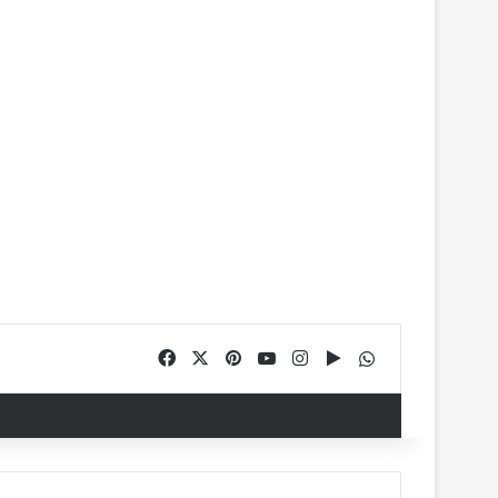
Facebook
X
Pinterest
YouTube
Instagram
Google Play
WhatsApp