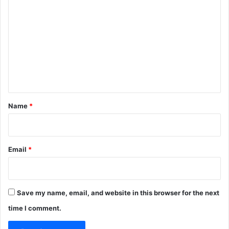
o
m
m
e
n
t
*
Name
*
Email
*
Save my name, email, and website in this browser for the next
time I comment.