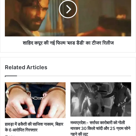
नई
फिल्म
'ब्लड
डैडी'
का
टीजर
रिलीज
शाहिद कपूर की नई फिल्म 'ब्लड डैडी' का टीजर रिलीज
Related Articles
मध्यप्रदेश:- सर्राफा कारोबारी को गोली
हावड़ा में डकैती की साजिश नाकाम, बिहार
मारकर 30 किलो चांदी और 25 ग्राम सोने
के 6 आरोपित गिरफ्तार
गहने की लूट