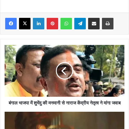
Facebook
X
LinkedIn
Pinterest
WhatsApp
Telegram
Share via Email
Print
बंगाल
भाजपा
में
शुभेंदु
की
मनमानी
से
नाराज
केंद्रीय
नेतृत्व
बंगाल भाजपा में शुभेंदु की मनमानी से नाराज केंद्रीय नेतृत्व ने मांगा जवाब
ने
मांगा
शाहिद
जवाब
कपूर
की