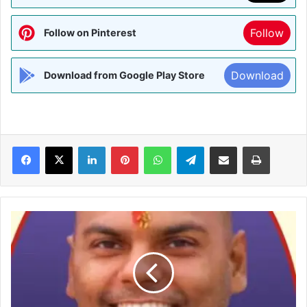
Follow
Follow on Pinterest
Download
Download from Google Play Store
Facebook
X
LinkedIn
Pinterest
WhatsApp
Telegram
Share via Email
Print
कपिलेश्वर
स्थान
में
शिवशक्ति
महायज्ञ
तत्काल
स्थगित