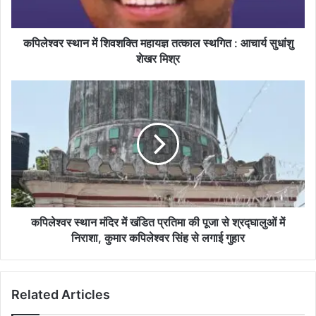
:
आचार्य
सुधांशु
कपिलेश्वर स्थान में शिवशक्ति महायज्ञ तत्काल स्थगित : आचार्य सुधांशु
शेखर
शेखर मिश्र
मिश्र
कपिलेश्वर
स्थान
मंदिर
में
खंडित
प्रतिमा
की
पूजा
से
श्रद्घालुओं
कपिलेश्वर स्थान मंदिर में खंडित प्रतिमा की पूजा से श्रद्घालुओं में
में
निराशा, कुमार कपिलेश्वर सिंह से लगाई गुहार
निराशा,
कुमार
कपिलेश्वर
Related Articles
सिंह
से