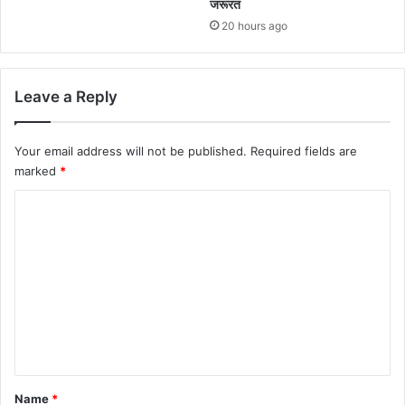
जरूरत
20 hours ago
Leave a Reply
Your email address will not be published.
Required fields are
marked
*
C
o
m
m
e
n
t
*
Name
*