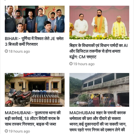
लगाई
गुहार
BIHAR:- पूर्णिया में रिश्वत लेते JE समेत
3 बिजली कर्मी गिरफ्तार
बिहार के विधायकों एवं विधान पार्षदों का AI
और डिजिटल तकनीक से होगा क्षमता
18 hours ago
वर्द्धन: CM सम्राट
19 hours ago
MADHUBANI:- फुलपरास थाना की
MADHUBANI शहर के रामजी कारक
बड़ी कार्रवाई, 18 लीटर विदेशी शराब के
धर्मशाला की छत और दीवारे हो सकता
साथ तस्कर गिरफ्तार, बाइक भी जब्त
ध्वस्त,कई दुकानदारों की जा सकती जान,
समय रहते नगर निगम को एक्शन लेने की
19 hours ago