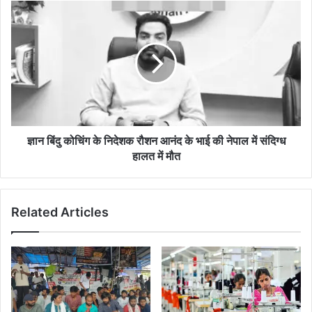
होना
ज्ञान
चाहिए
बिंदु
था
कोचिंग
के
निदेशक
रौशन
आनंद
के
भाई
की
ज्ञान बिंदु कोचिंग के निदेशक रौशन आनंद के भाई की नेपाल में संदिग्ध
नेपाल
हालत में मौत
में
संदिग्ध
हालत
Related Articles
में
मौत