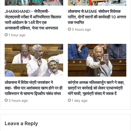
JHARKHAND:- जेपीएससी-
लोकसभा से MSME संशोधन विधेयक
जेएसएससी परीक्षा में अनियमितता खिलाफ
पारित, दोनों सदनों की कार्यवाही 10 अगस्त
जारी आंदोलन के 14वें दिन एक
तक स्थगित
अनशकारी तबियत, भेजा गया अस्पताल
3 hours ago
1 hour ago
कांग्रेस अध्यक्ष मल्लिकार्जुन खरगे ने कहा,
लोकसभा में विदेश मंत्री जयशंकर ने
छात्रों पर कार्रवाई को लेकर प्रधानमंत्री
कहा- सीमा पार आतंकवाद खत्म होने पर ही
मांगें माफी, गृहमंत्री संसद में जवाब दें
पाकिस्तान से सामान्य द्विपक्षीय संबंध संभव
1 day ago
3 hours ago
Leave a Reply