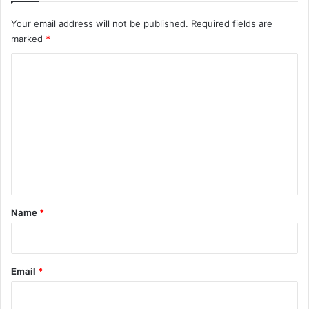
Your email address will not be published.
Required fields are
marked
*
C
o
m
m
e
n
t
*
Name
*
Email
*