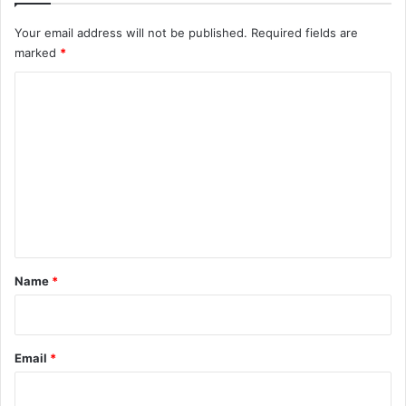
Your email address will not be published.
Required fields are
marked
*
C
o
m
m
e
n
t
*
Name
*
Email
*