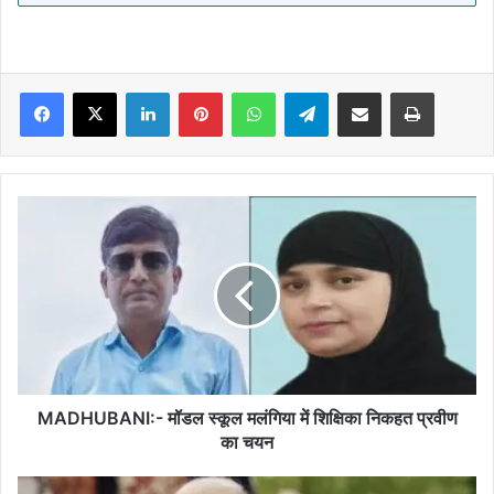
Facebook
X
LinkedIn
Pinterest
WhatsApp
Telegram
Share via Email
Print
MADHUBANI:-
मॉडल
स्कूल
मलंगिया
में
शिक्षिका
निकहत
प्रवीण
का
चयन
MADHUBANI:- मॉडल स्कूल मलंगिया में शिक्षिका निकहत प्रवीण
का चयन
आत्मनिर्भर