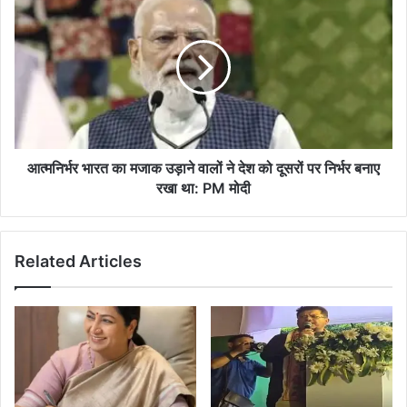
भारत
का
मजाक
उड़ाने
वालों
ने
देश
को
दूसरों
आत्मनिर्भर भारत का मजाक उड़ाने वालों ने देश को दूसरों पर निर्भर बनाए
पर
रखा था: PM मोदी
निर्भर
बनाए
रखा
Related Articles
था:
PM
मोदी