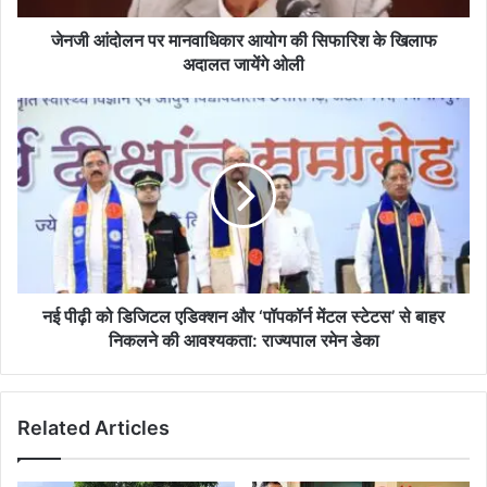
खिलाफ
अदालत
जेनजी आंदोलन पर मानवाधिकार आयोग की सिफारिश के खिलाफ
जायेंगे
अदालत जायेंगे ओली
ओली
नई
पीढ़ी
को
डिजिटल
एडिक्शन
और
‘पॉपकॉर्न
मेंटल
स्टेटस’
से
नई पीढ़ी को डिजिटल एडिक्शन और ‘पॉपकॉर्न मेंटल स्टेटस’ से बाहर
बाहर
निकलने की आवश्यकता: राज्यपाल रमेन डेका
निकलने
की
आवश्यकता:
Related Articles
राज्यपाल
रमेन
डेका