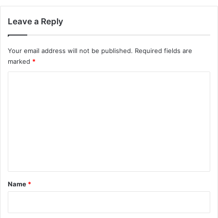
Leave a Reply
Your email address will not be published.
Required fields are
marked
*
C
o
m
m
e
n
t
*
Name
*