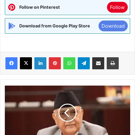
Follow
Follow on Pinterest
Download
Download from Google Play Store
Facebook
X
LinkedIn
Pinterest
WhatsApp
Telegram
Share via Email
Print
जेनजी
आंदोलन
पर
मानवाधिकार
आयोग
की
सिफारिश
के