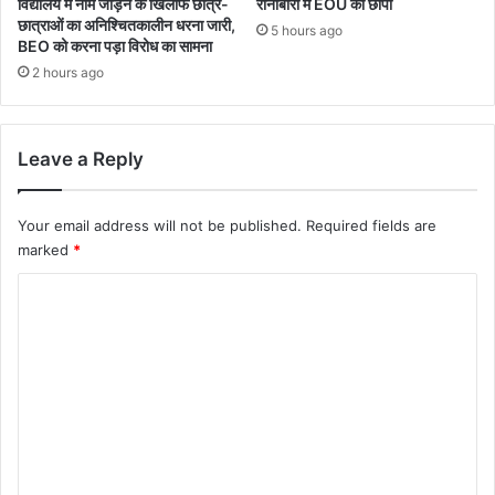
विद्यालय में नाम जोड़ने के खिलाफ छात्र-
रानीबारी में EOU का छापा
छात्राओं का अनिश्चितकालीन धरना जारी,
5 hours ago
BEO को करना पड़ा विरोध का सामना
2 hours ago
Leave a Reply
Your email address will not be published.
Required fields are
marked
*
C
o
m
m
e
n
t