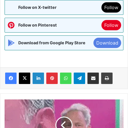
Follow
Follow on X-twitter
Follow
Follow on Pinterest
Download
Download from Google Play Store
Facebook
X
LinkedIn
Pinterest
WhatsApp
Telegram
Share via Email
Print
उनके
पास
ED
है
तो