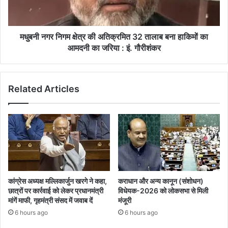
32
तालाब
बना
हाकिमों
मधुबनी नगर निगम क्षेत्र की अतिक्रमित 32 तालाब बना हाकिमों का
का
आमदनी का जरिया : इं. गौरीशंकर
आमदनी
का
जरिया
Related Articles
:
इं.
गौरीशंकर
कांग्रेस अध्यक्ष मल्लिकार्जुन खरगे ने कहा,
कराधान और अन्य कानून (संशोधन)
छात्रों पर कार्रवाई को लेकर प्रधानमंत्री
विधेयक-2026 को लोकसभा से मिली
मांगें माफी, गृहमंत्री संसद में जवाब दें
मंजूरी
6 hours ago
6 hours ago