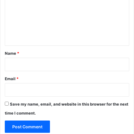
m
m
e
n
t
*
Name
*
Email
*
Save my name, email, and website in this browser for the next
time I comment.