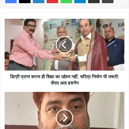
डिग्री
प्राप्त
करना
ही
शिक्षा
का
उद्देश्य
नहीं,
चरित्र
निर्माण
डिग्री प्राप्त करना ही शिक्षा का उद्देश्य नहीं, चरित्र निर्माण भी जरूरी:
भी
सैयद अता हसनैन
जरूरी:
सैयद
मधुबनी
अता
नगर
हसनैन
निगम
क्षेत्र
की
अतिक्रमित