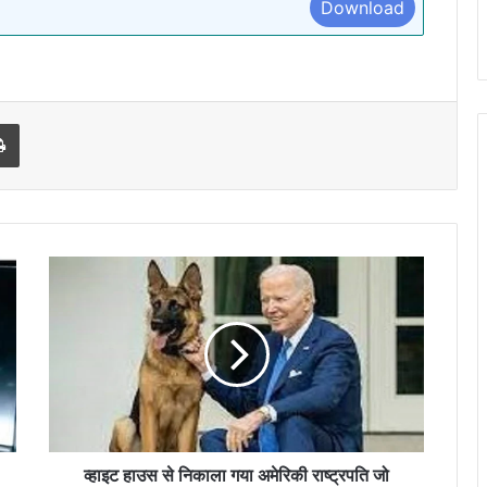
Download
l
Print
व्हाइट
हाउस
से
निकाला
गया
अमेरिकी
राष्ट्रपति
जो
बाइडन
का
व्हाइट हाउस से निकाला गया अमेरिकी राष्ट्रपति जो