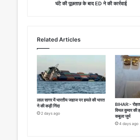
की
घंटे की पूछताछ के बाद ED ने की कार्रवाई
पूछताछ
के
बाद
ED
ने
Related Articles
की
कार्रवाई
लाल सागर में भारतीय जहाज पर हमले की भारत
BIHAR:- रोहतास
ने की कड़ी निंदा
विमल कुमार की ह
2 days ago
कबूला जुर्म
4 days ago