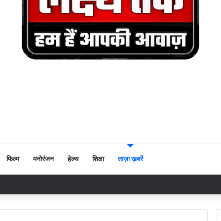
फिल्म
मनोरंजन
हेल्थ
शिक्षा
ताज़ा ख़बरें