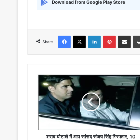
Download from Google Play Store
Facebook
X
LinkedIn
Pinterest
Share via Emai
Share
शराब
घोटाले
में
आप
सांसद
संजय
सिंह
गिरफ्तार,
10
घंटे
शराब घोटाले में आप सांसद संजय सिंह गिरफ्तार, 10