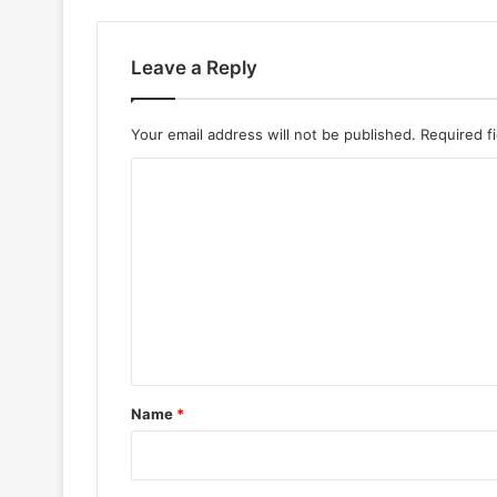
Leave a Reply
Your email address will not be published.
Required f
C
o
m
m
e
n
t
*
Name
*