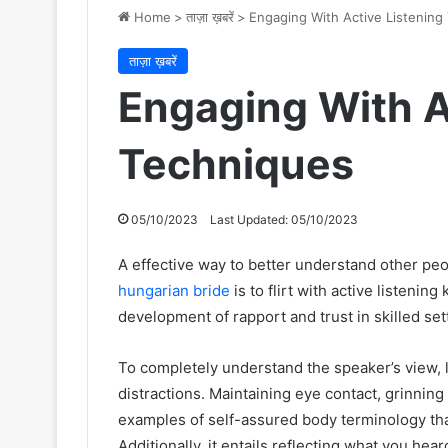
Home
>
ताज़ा ख़बरें
>
Engaging With Active Listening
ताज़ा ख़बरें
Engaging With A
Techniques
05/10/2023
Last Updated: 05/10/2023
A effective way to better understand other p
hungarian bride
is to flirt with active listenin
development of rapport and trust in skilled set
To completely understand the speaker’s view, l
distractions. Maintaining eye contact, grinning
examples of self-assured body terminology that
Additionally, it entails reflecting what you hea