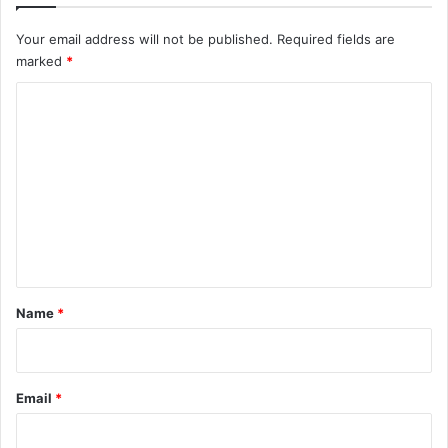
Your email address will not be published.
Required fields are
marked
*
C
o
m
m
e
n
t
*
Name
*
Email
*