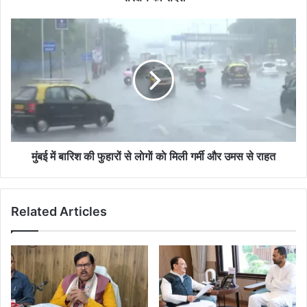
का
संदेश
मुंबई
में
बारिश
की
फुहारों
से
लाेगाें
काे
मिली
गर्मी
मुंबई में बारिश की फुहारों से लाेगाें काे मिली गर्मी और उमस से राहत
और
उमस
से
Related Articles
राहत