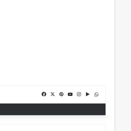
Facebook
X
Pinterest
YouTube
Instagram
Google Play
WhatsApp