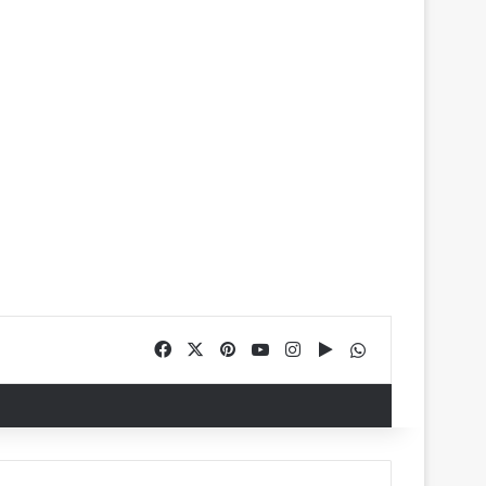
Facebook
X
Pinterest
YouTube
Instagram
Google Play
WhatsApp