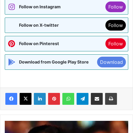
Follow
Follow on Instagram
Follow
Follow on X-twitter
Follow
Follow on Pinterest
Download
Download from Google Play Store
Facebook
X
LinkedIn
Pinterest
WhatsApp
Telegram
Share via Email
Print
ADR
रिपोर्ट