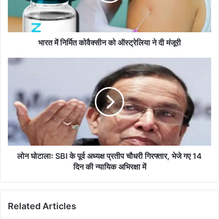
ऑस्ट्रेलिया
ने
दी
मंजूरी
भारत में निर्मित कोवैक्सीन को ऑस्ट्रेलिया ने दी मंजूरी
लोन
घोटालाः
SBI
के
पूर्व
अध्यक्ष
प्रतीप
चौधरी
गिरफ्तार,
भेजे
लोन घोटालाः SBI के पूर्व अध्यक्ष प्रतीप चौधरी गिरफ्तार, भेजे गए 14
गए
दिन की न्यायिक अभिरक्षा में
14
दिन
की
Related Articles
न्यायिक
अभिरक्षा