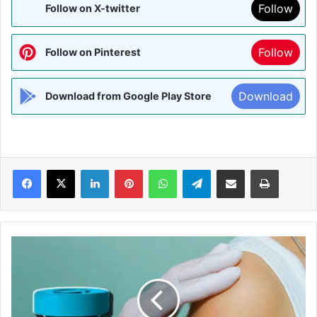
Follow
Follow on X-twitter
Follow
Follow on Pinterest
Download
Download from Google Play Store
Facebook
X
LinkedIn
Pinterest
WhatsApp
Telegram
Share via Email
Print
भारत
में
निर्मित
कोवैक्सीन
को