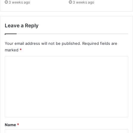
3 weeks ago
3 weeks ago
Leave a Reply
Your email address will not be published.
Required fields are
marked
*
C
o
m
m
e
n
t
*
Name
*