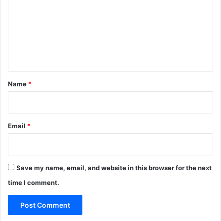
m
m
e
n
t
*
Name
*
Email
*
Save my name, email, and website in this browser for the next
time I comment.