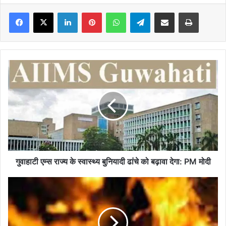
Facebook
X
LinkedIn
Pinterest
WhatsApp
Telegram
Share via Email
Print
गुवाहाटी
एम्स
राज्य
के
स्वास्थ्य
बुनियादी
ढांचे
को
बढ़ावा
देगा:
गुवाहाटी एम्स राज्य के स्वास्थ्य बुनियादी ढांचे को बढ़ावा देगा: PM मोदी
PM
मोदी
कोलकाता
के
प्रिंटिंग
कारखाने
में