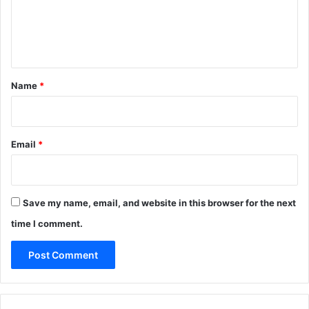
e
n
t
*
Name
*
Email
*
Save my name, email, and website in this browser for the next
time I comment.