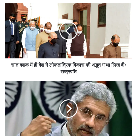
सात
दशक
में
ही
देश
ने
लोकतांत्रिक
विकास
की
अद्भुत
सात दशक में ही देश ने लोकतांत्रिक विकास की अद्भुत गाथा लिख दीः
गाथा
राष्ट्रपति
लिख
दीः
भारत,चीन,रूस
राष्ट्रपति
मिलकर
आतंकवाद
और
मादक
द्रव्यों
के
खिलाफ
अपनाये