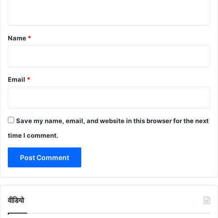
n
t
*
Name
*
Email
*
Save my name, email, and website in this browser for the next
time I comment.
वीडियो