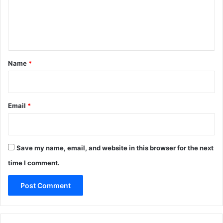
m
e
n
t
*
Name
*
Email
*
Save my name, email, and website in this browser for the next
time I comment.