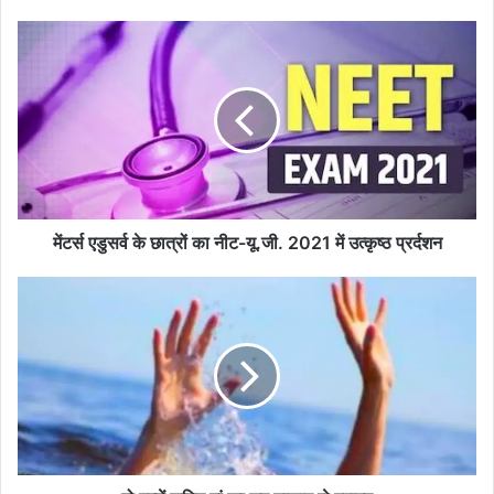
मेंटर्स
एडुसर्व
के
छात्रों
का
नीट-
यू.जी.
2021
में
उत्कृष्ठ
मेंटर्स एडुसर्व के छात्रों का नीट-यू.जी. 2021 में उत्कृष्ठ प्रर्दशन
प्रर्दशन
दो
बच्चें
सहित
मां
का
शव
तालाब
से
बरामद