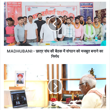
MADHUBANI:-
छात्र
संघ
की
बैठक
में
संगठन
को
मजबुत
बनाने
MADHUBANI:- छात्र संघ की बैठक में संगठन को मजबुत बनाने का
का
निर्णय
निर्णय
विश्वविद्यालयों
को
आत्मनिर्भर
बनाने
में
पूर्व
छात्रों
का
अहम