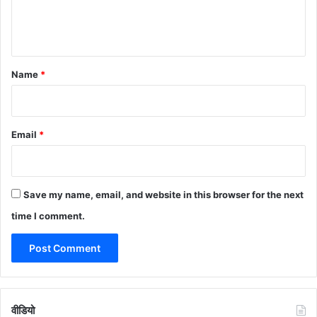
e
n
t
*
Name
*
Email
*
Save my name, email, and website in this browser for the next
time I comment.
वीडियो