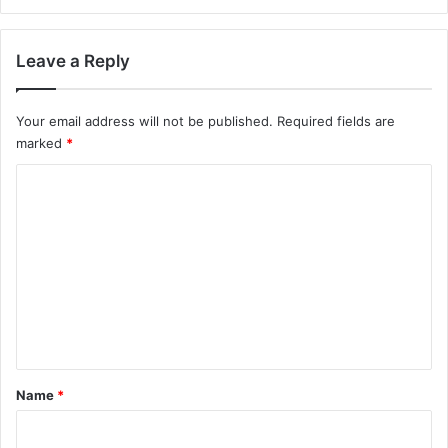
Leave a Reply
Your email address will not be published.
Required fields are
marked
*
C
o
m
m
e
n
t
*
Name
*