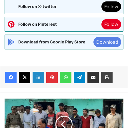
Follow
Follow on X-twitter
Follow
Follow on Pinterest
Download
Download from Google Play Store
Facebook
X
LinkedIn
Pinterest
WhatsApp
Telegram
Share via Email
Print
MADHUBANI:-
शराब
मामले
में
10