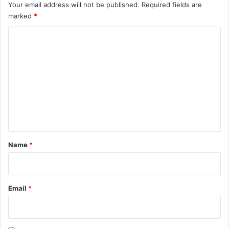
Your email address will not be published.
Required fields are
marked
*
C
o
m
m
e
n
t
*
Name
*
Email
*