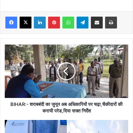
Facebook
X
LinkedIn
Pinterest
WhatsApp
Telegram
Share via Email
Print
BIHAR:-
शराबबंदी
का
जुनून
अब
अधिकारियों
पर
चढ़ा,चैकीदारों
की
करायी
BIHAR:- शराबबंदी का जुनून अब अधिकारियों पर चढ़ा,चैकीदारों की
परेड,दिया
करायी परेड,दिया सख्त निर्देश
सख्त
निर्देश
BIHAR:
पंचायत