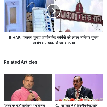
चुनाव
कार्य
में
बैंक
कर्मियों
को
लगाए
जाने
BIHAR: पंचायत चुनाव कार्य में बैंक कर्मियों को लगाए जाने पर चुनाव
पर
आयोग व सरकार से जवाब-तलब
चुनाव
आयोग
व
Related Articles
सरकार
से
जवाब-
तलब
‘छात्रों की गूंज’ कार्यक्रम में बोले नेता
CJI सूर्यकांत ने दो दिवसीय वेस्ट जोन