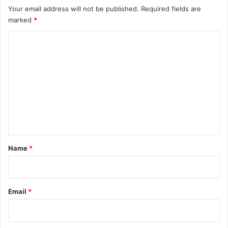
Your email address will not be published.
Required fields are
marked
*
C
o
m
m
e
n
t
*
Name
*
Email
*