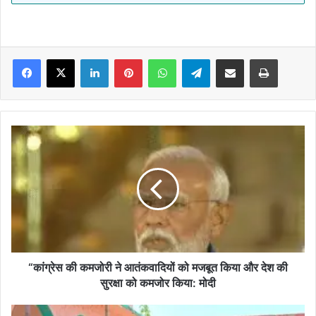
Facebook
X
LinkedIn
Pinterest
WhatsApp
Telegram
Share via Email
Print
“कांग्रेस
की
कमजोरी
ने
आतंकवादियों
को
मजबूत
किया
और
देश
“कांग्रेस की कमजोरी ने आतंकवादियों को मजबूत किया और देश की
की
सुरक्षा को कमजोर किया: मोदी
सुरक्षा
को
MADHUBANI:-