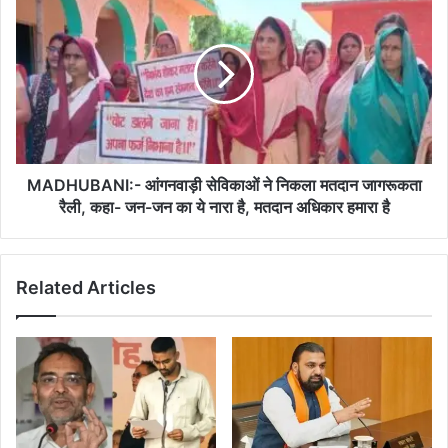
कमजोर
आंगनवाड़ी
किया:
सेविकाओं
मोदी
ने
निकला
मतदान
जागरूकता
रैली,
कहा-
जन-
MADHUBANI:- आंगनवाड़ी सेविकाओं ने निकला मतदान जागरूकता
जन
रैली, कहा- जन-जन का ये नारा है, मतदान अधिकार हमारा है
का
ये
नारा
Related Articles
है,
मतदान
अधिकार
हमारा
है