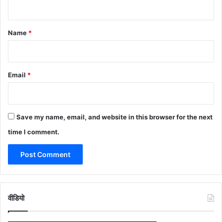
n
t
*
Name
*
Email
*
Save my name, email, and website in this browser for the next
time I comment.
वीडियो