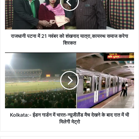
नवंबर
को
शंखनाद
यात्रा,कायस्थ
समाज
करेगा
राजधानी पटना में 21 नवंबर को शंखनाद यात्रा,कायस्थ समाज करेगा
शिरकत
शिरकत
Kolkata:-
ईडन
गार्डन
में
भारत-
न्यूजीलैंड
मैच
देखने
के
बाद
Kolkata:- ईडन गार्डन में भारत-न्यूजीलैंड मैच देखने के बाद रात में भी
रात
मिलेगी मेट्रो
में
भी