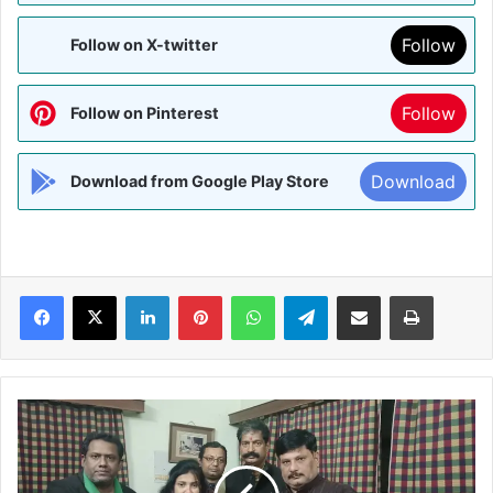
Follow
Follow on X-twitter
Follow
Follow on Pinterest
Download
Download from Google Play Store
Facebook
X
LinkedIn
Pinterest
WhatsApp
Telegram
Share via Email
Print
राजधानी
पटना
में
21