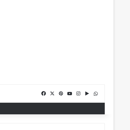
Facebook
X
Pinterest
YouTube
Instagram
Google Play
WhatsApp