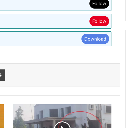
Follow
Follow
Download
l
Print
JHARKHAND:-
नक्सलियों
ने
बंद