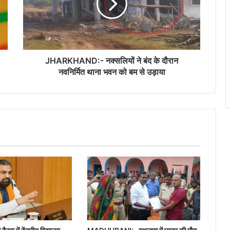
के
दौरान
नवनिर्मित
थाना
भवन
को
JHARKHAND:- नक्सलियों ने बंद के दौरान
बम
नवनिर्मित थाना भवन को बम से उड़ाया
से
उड़ाया