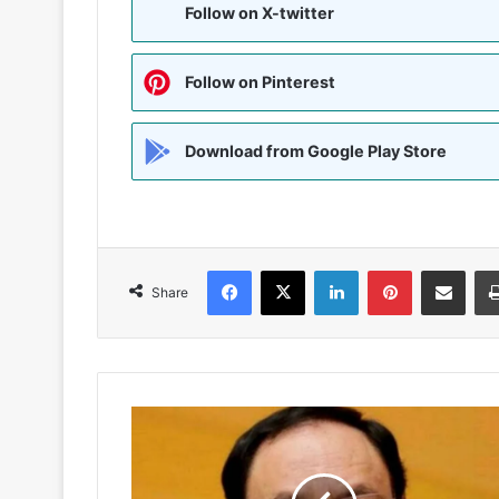
Follow on X-twitter
Follow on Pinterest
Download from Google Play Store
Facebook
X
LinkedIn
Pinterest
Share via Emai
Share
भाजपा
राष्ट्रीय
अध्यक्ष
ने