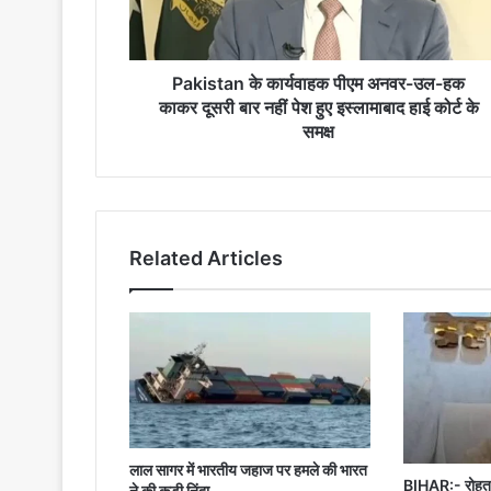
हक
काकर
दूसरी
बार
Pakistan के कार्यवाहक पीएम अनवर-उल-हक
नहीं
काकर दूसरी बार नहीं पेश हुए इस्लामाबाद हाई कोर्ट के
पेश
समक्ष
हुए
इस्लामाबाद
हाई
कोर्ट
के
Related Articles
समक्ष
लाल सागर में भारतीय जहाज पर हमले की भारत
BIHAR:- रोहतास
ने की कड़ी निंदा