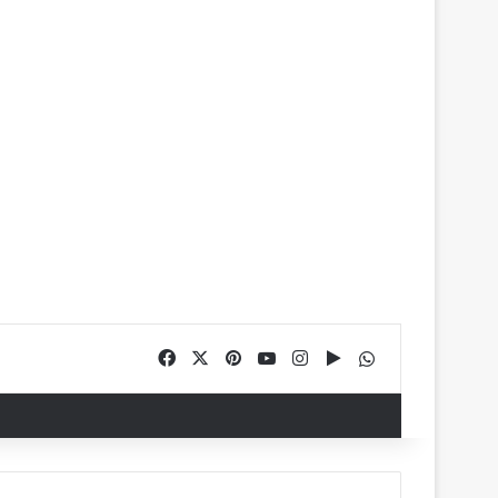
Facebook
X
Pinterest
YouTube
Instagram
Google Play
WhatsApp