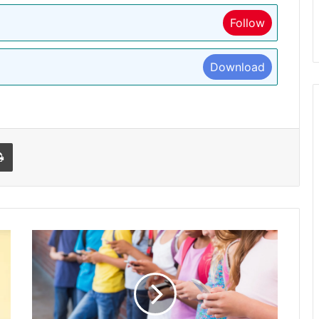
Follow
Download
l
Print
ब्रिटेन
सरकार
ने
स्कूलों
में
बच्चों