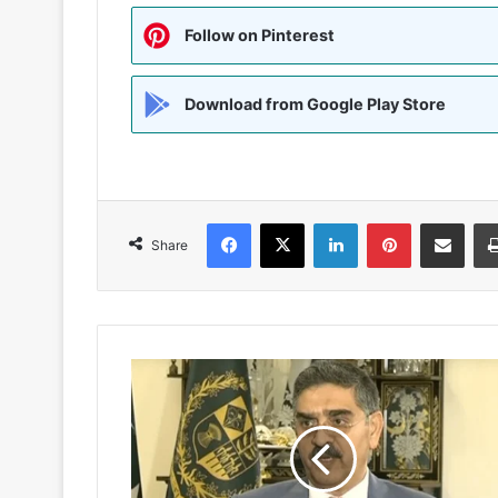
Follow on Pinterest
Download from Google Play Store
Facebook
X
LinkedIn
Pinterest
Share via Emai
Share
Pakistan
के
कार्यवाहक
पीएम
अनवर-
उल-