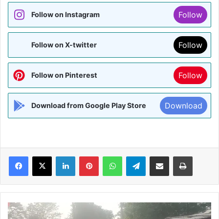
Follow
Follow on Instagram
Follow
Follow on X-twitter
Follow
Follow on Pinterest
Download
Download from Google Play Store
Facebook
X
LinkedIn
Pinterest
WhatsApp
Telegram
Share via Email
Print
BIHAR:
बूढ़ी