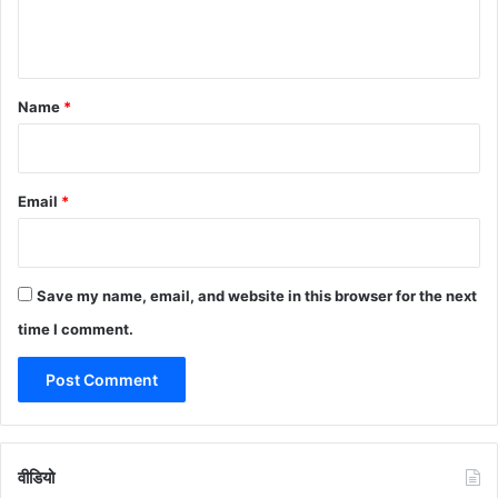
n
t
*
Name
*
Email
*
Save my name, email, and website in this browser for the next
time I comment.
वीडियो