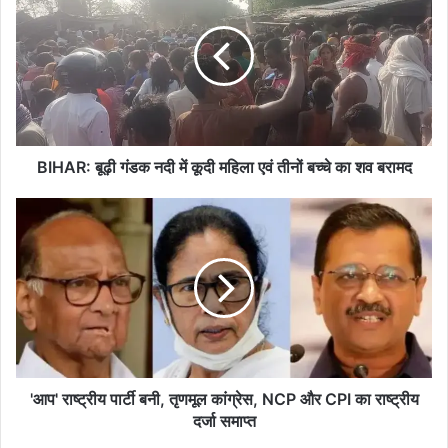
गंडक
नदी
में
कूदी
महिला
एवं
तीनों
बच्चे
BIHAR: बूढ़ी गंडक नदी में कूदी महिला एवं तीनों बच्चे का शव बरामद
का
शव
'आप'
बरामद
राष्ट्रीय
पार्टी
बनी,
तृणमूल
कांग्रेस,
NCP
और
CPI
का
'आप' राष्ट्रीय पार्टी बनी, तृणमूल कांग्रेस, NCP और CPI का राष्ट्रीय
राष्ट्रीय
दर्जा समाप्त
दर्जा