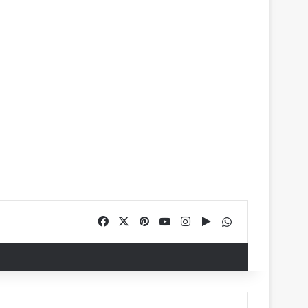
Facebook
X
Pinterest
YouTube
Instagram
Google Play
WhatsApp