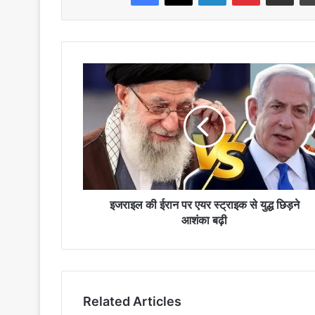
इजराइल
की
ईरान
पर
एयर
स्ट्राइक
से
युद्ध
छिड़ने
आशंका
इजराइल की ईरान पर एयर स्ट्राइक से युद्ध छिड़ने
बढ़ी
आशंका बढ़ी
Related Articles