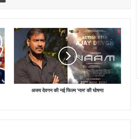
अजय
देवगन
की
नई
फिल्म
'नाम'
की
घोषणा
अजय देवगन की नई फिल्म 'नाम' की घोषणा