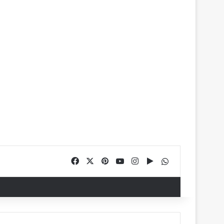
Facebook
X
Pinterest
YouTube
Instagram
Google Play
WhatsApp