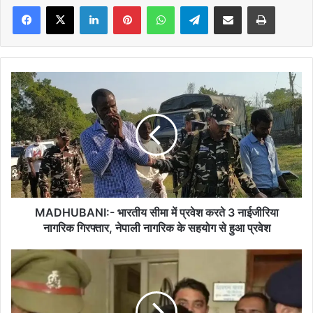
Facebook
X
LinkedIn
Pinterest
WhatsApp
Telegram
Share via Email
Print
MADHUBANI:-
भारतीय
सीमा
में
प्रवेश
करते
3
नाईजीरिया
नागरिक
गिरफ्तार,
MADHUBANI:- भारतीय सीमा में प्रवेश करते 3 नाईजीरिया
नेपाली
नागरिक गिरफ्तार, नेपाली नागरिक के सहयोग से हुआ प्रवेश
नागरिक
के
यूपी:-
सहयोग
गेंगरेप
से
मामले
हुआ
में
प्रवेश