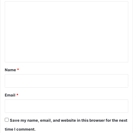
C
o
m
m
e
n
t
*
Name
*
Email
*
Save my name, email, and website in this browser for the next
time I comment.