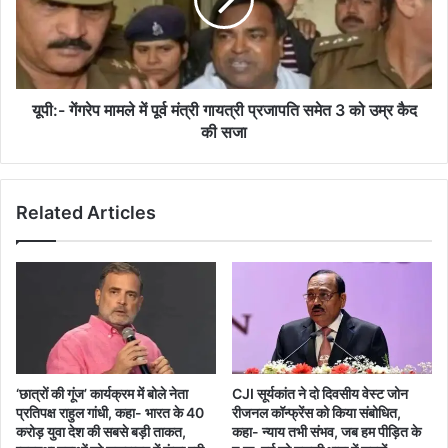
पूर्व
मंत्री
गायत्री
प्रजापति
समेत
3
यूपी:- गेंगरेप मामले में पूर्व मंत्री गायत्री प्रजापति समेत 3 को उम्र कैद
को
की सजा
उम्र
कैद
की
Related Articles
सजा
‘छात्रों की गूंज’ कार्यक्रम में बोले नेता
CJI सूर्यकांत ने दो दिवसीय वेस्ट जोन
प्रतिपक्ष राहुल गांधी, कहा- भारत के 40
रीजनल कॉन्फ्रेंस को किया संबोधित,
करोड़ युवा देश की सबसे बड़ी ताकत,
कहा- न्याय तभी संभव, जब हम पीड़ित के