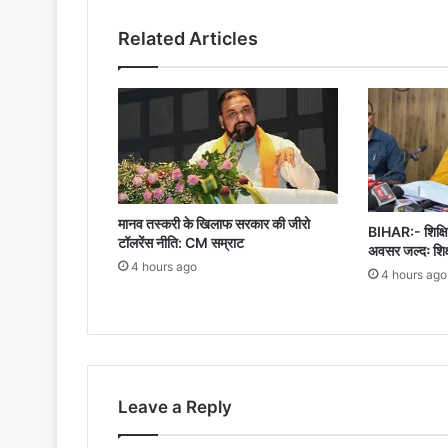
निर्माण
का
Related Articles
दायित्व
देश
के
हर
नागरिक
का
कर्तव्य
मानव तस्करी के खिलाफ सरकार की जीरो
BIHAR:- शिक्षित
टॉलरेंस नीति: CM सम्राट
अवसर जल्दः शिक्ष
4 hours ago
4 hours ago
Leave a Reply