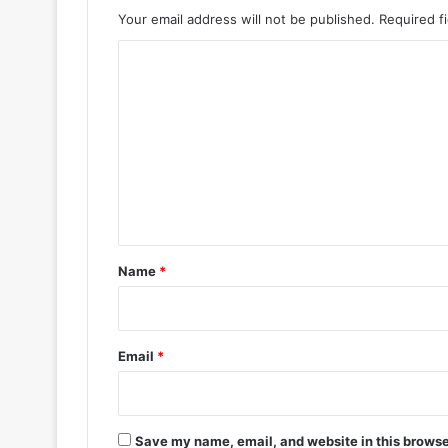
Your email address will not be published.
Required f
C
o
m
m
e
n
t
*
Name
*
Email
*
Save my name, email, and website in this browse