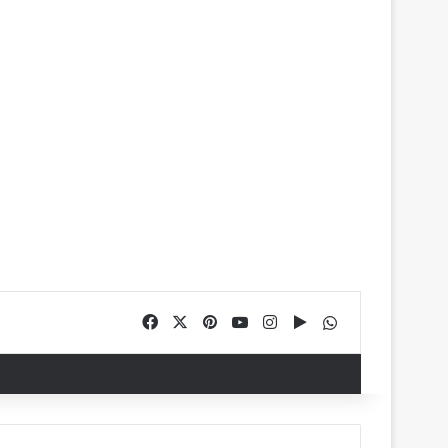
Facebook
X
Pinterest
YouTube
Instagram
Google Play
WhatsApp