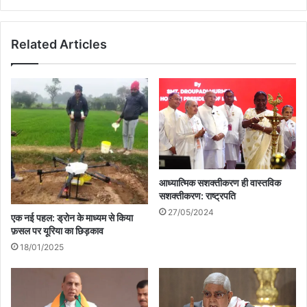
संविधान
पर
भरोसा
Related Articles
नहीं
आध्यात्मिक सशक्तीकरण ही वास्तविक
सशक्तीकरण: राष्ट्रपति
27/05/2024
एक नई पहल: ड्रोन के माध्यम से किया
फ़सल पर यूरिया का छिड़काव
18/01/2025