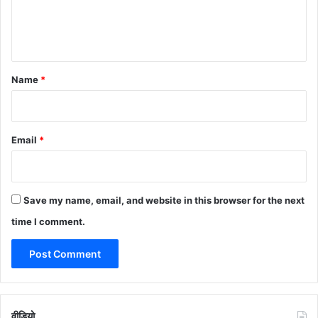
e
n
t
*
Name
*
Email
*
Save my name, email, and website in this browser for the next
time I comment.
वीडियो