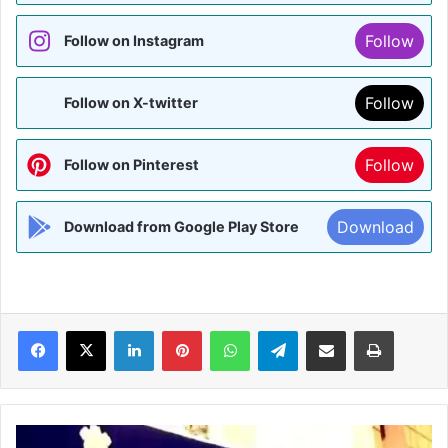
Follow
Follow on Instagram
Follow
Follow on X-twitter
Follow
Follow on Pinterest
Download
Download from Google Play Store
Facebook
X
LinkedIn
Pinterest
WhatsApp
Telegram
Share via Email
Print
ईडी