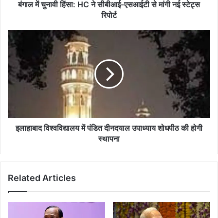
मांगी
बंगाल में चुनावी हिंसा: HC ने सीबीआई-एसआईटी से मांगी नई स्टेट्स
नई
रिपोर्ट
स्टेट्स
रिपोर्ट
इलाहाबाद
विश्वविद्यालय
में
पंडित
दीनदयाल
उपाध्याय
शोधपीठ
की
होगी
स्थापना
इलाहाबाद विश्वविद्यालय में पंडित दीनदयाल उपाध्याय शोधपीठ की होगी
स्थापना
Related Articles