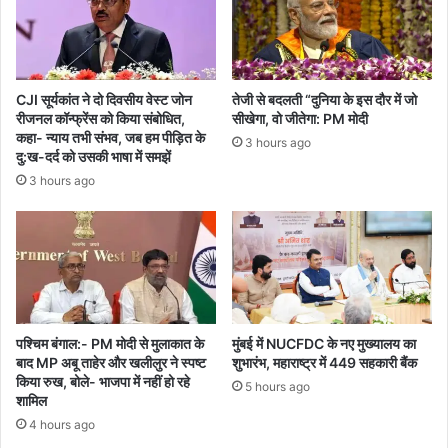
CJI सूर्यकांत ने दो दिवसीय वेस्ट जोन
तेजी से बदलती “दुनिया के इस दौर में जो
रीजनल कॉन्फ्रेंस को किया संबोधित,
सीखेगा, वो जीतेगा: PM मोदी
कहा- न्याय तभी संभव, जब हम पीड़ित के
3 hours ago
दु:ख-दर्द को उसकी भाषा में समझें
3 hours ago
पश्चिम बंगाल:- PM मोदी से मुलाकात के
मुंबई में NUCFDC के नए मुख्यालय का
बाद MP अबू ताहेर और खलीलुर ने स्पष्ट
शुभारंभ, महाराष्ट्र में 449 सहकारी बैंक
किया रुख, बोले- भाजपा में नहीं हो रहे
5 hours ago
शामिल
4 hours ago