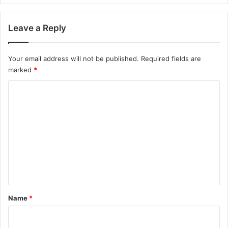
Leave a Reply
Your email address will not be published.
Required fields are
marked
*
C
o
m
m
e
n
t
*
Name
*