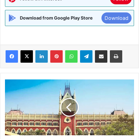
Download
Download from Google Play Store
Facebook
X
LinkedIn
Pinterest
WhatsApp
Telegram
Share via Email
Print
बंगाल
में
चुनावी
हिंसा:
HC
ने
सीबीआई-
एसआईटी
से