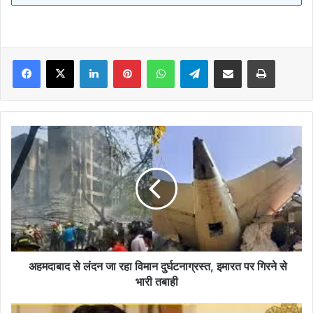
Facebook
X
LinkedIn
Pinterest
WhatsApp
Telegram
Share via Email
Print
अहमदाबाद
से
लंदन
जा
रहा
विमान
दुर्घटनाग्रस्त,
इमारत
पर
गिरने
अहमदाबाद से लंदन जा रहा विमान दुर्घटनाग्रस्त, इमारत पर गिरने से
से
भारी तबाही
भारी
तबाही
BIHAR:-