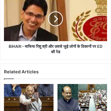
माफिया
रिशु
श्री
और
उससे
जुड़े
लोगों
के
ठिकानों
BIHAR:- माफिया रिशु श्री और उससे जुड़े लोगों के ठिकानों पर ED
पर
की रेड
ED
की
रेड
Related Articles