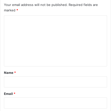
Your email address will not be published.
Required fields are
marked
*
C
o
m
m
e
n
t
*
Name
*
Email
*