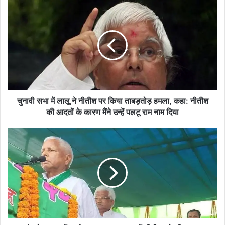
चुनावी
सभा
में
लालू
ने
नीतीश
पर
किया
ताबड़तोड़
हमला,
चुनावी सभा में लालू ने नीतीश पर किया ताबड़तोड़ हमला, कहा: नीतीश
कहा:
की आदतों के कारण मैंने उन्हें पलटू राम नाम दिया
नीतीश
की
दरभंगा
आदतों
के
के
झझरा
कारण
में
मैंने
गरजे
उन्हें
लालु,कहा:
पलटू
2015
राम
में
नाम
नीतीश