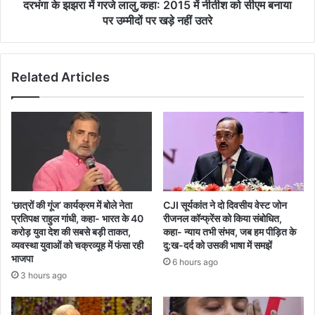
दिया
को
दरभंगा के झझरा में गरजे लालु,कहा: 2015 में नीतीश को सीएम बनाया
सीएम
पर उम्मीदों पर खड़े नहीं उतरे
बनाया
पर
उम्मीदों
Related Articles
पर
खड़े
नहीं
उतरे
‘छात्रों की गूंज’ कार्यक्रम में बोले नेता
CJI सूर्यकांत ने दो दिवसीय वेस्ट जोन
प्रतिपक्ष राहुल गांधी, कहा- भारत के 40
रीजनल कॉन्फ्रेंस को किया संबोधित,
करोड़ युवा देश की सबसे बड़ी ताकत,
कहा- न्याय तभी संभव, जब हम पीड़ित के
व्यवस्था युवाओं को चक्रव्यूह में फंसा रही
दु:ख-दर्द को उसकी भाषा में समझें
भाजपा
6 hours ago
3 hours ago