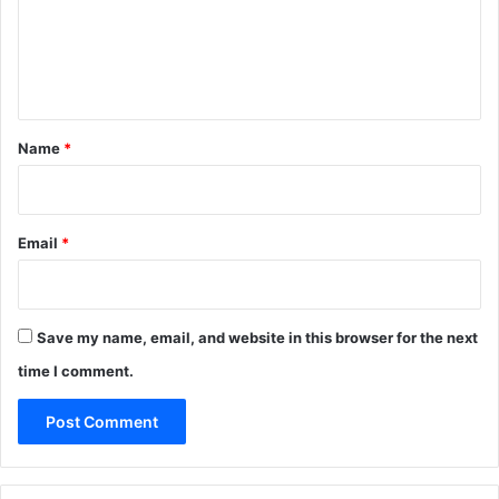
m
e
n
t
*
Name
*
Email
*
Save my name, email, and website in this browser for the next
time I comment.