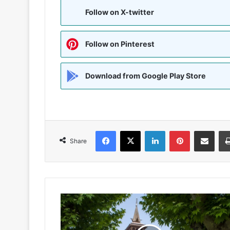
Follow on X-twitter
Follow on Pinterest
Download from Google Play Store
Facebook
X
LinkedIn
Pinterest
Share via Emai
Share
जामिया
मस्जिद
में