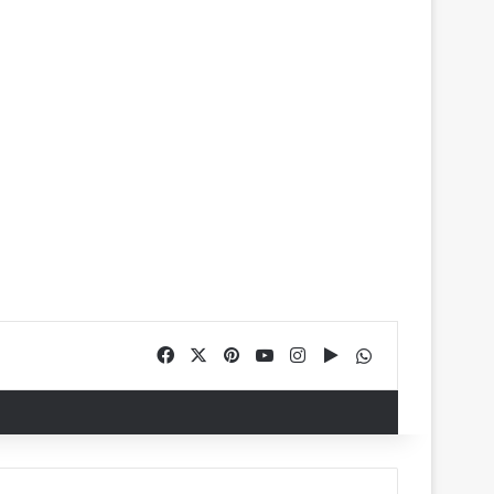
Facebook
X
Pinterest
YouTube
Instagram
Google Play
WhatsApp