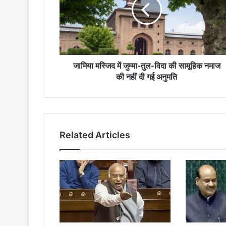
जुम्मा-
तुल-
विदा
की
सामूहिक
नमाज
की
जामिया मस्जिद में जुम्मा-तुल-विदा की सामूहिक नमाज
नहीं
की नहीं दी गई अनुमति
दी
गई
अनुमति
Related Articles