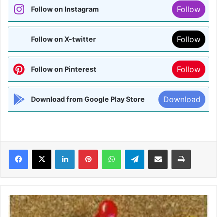
Follow
Follow on Instagram
Follow
Follow on X-twitter
Follow
Follow on Pinterest
Download
Download from Google Play Store
Facebook
X
LinkedIn
Pinterest
WhatsApp
Telegram
Share via Email
Print
MADHUBANI:-
जमादार