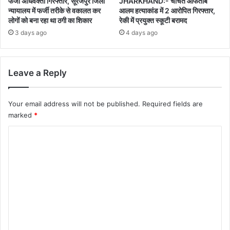
फर्जी अधिवक्ता गिरफ्तार, सूरजपुर जिला
JHARKHAND:- चर्चित आफताब
न्यायालय में फर्जी तरीके से वकालत कर
आलम हत्याकांड में 2 आरोपित गिरफ्तार,
लोगों को बना रहा था ठगी का शिकार
रेकी में प्रयुक्त स्कूटी बरामद
3 days ago
4 days ago
Leave a Reply
Your email address will not be published.
Required fields are
marked
*
C
o
m
m
e
n
t