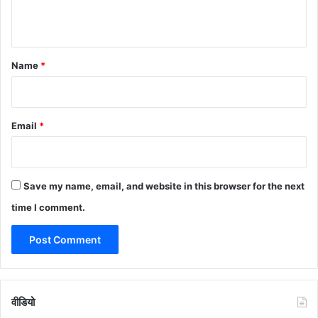
n
t
*
Name
*
Email
*
Save my name, email, and website in this browser for the next
time I comment.
वीडियो