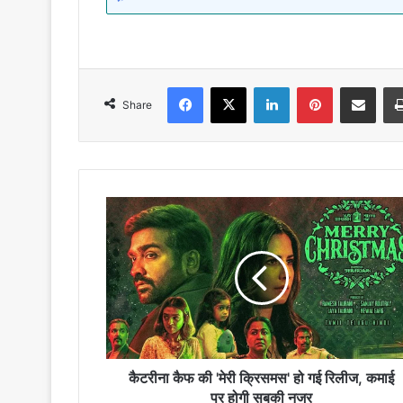
Facebook
X
LinkedIn
Pinterest
Share via Emai
Share
कैटरीना
कैफ
की
'मेरी
क्रिसमस'
हो
गई
रिलीज,
कमाई
पर
कैटरीना कैफ की 'मेरी क्रिसमस' हो गई रिलीज, कमाई
होगी
पर होगी सबकी नजर