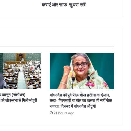
कहा-
कराएं और साफ-सुथरा रखें
पथ
के
अगल-
बगल
पौधारोपण
कराएं
और
साफ-
सुथरा
रखें
य कानून (संशोधन)
बांग्लादेश की पूर्व पीएम शेख हसीना का ऐलान,
ो लोकसभा से मिली मंजूरी
कहा- गिरफ्तारी या मौत का खतरा भी नहीं रोक
सकता, दिसंबर में बांग्लादेश लौटूंगी
21 hours ago