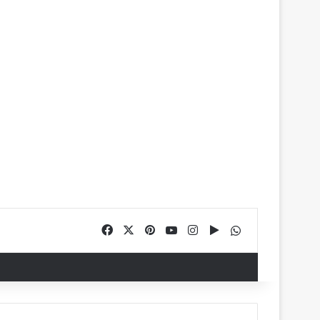
Facebook
X
Pinterest
YouTube
Instagram
Google Play
WhatsApp