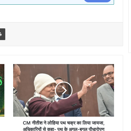
l
Print
CM
नीतीश
ने
लोहिया
पथ
चक्र
का
लिया
जायजा,
अधिकारियों
CM नीतीश ने लोहिया पथ चक्र का लिया जायजा,
से
अधिकारियों से कहा- पथ के अगल-बगल पौधारोपण