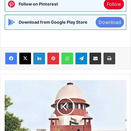
Follow
Follow on Pinterest
Download
Download from Google Play Store
Facebook
X
LinkedIn
Pinterest
WhatsApp
Telegram
Share via Email
Print
बहराइच
हिंसा
के
आरोपितों
के
घरों
को
ढहाने