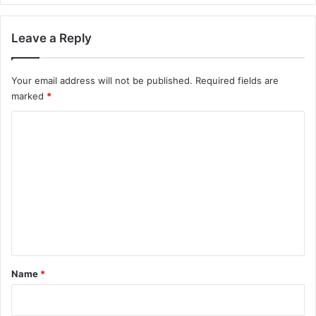
Leave a Reply
Your email address will not be published.
Required fields are
marked
*
C
o
m
m
e
n
t
*
Name
*