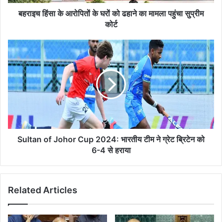
का
मामला
बहराइच हिंसा के आरोपितों के घरों को ढहाने का मामला पहुंचा सुप्रीम
पहुंचा
कोर्ट
सुप्रीम
कोर्ट
Sultan
of
Johor
Cup
2024:
भारतीय
टीम
ने
ग्रेट
ब्रिटेन
Sultan of Johor Cup 2024: भारतीय टीम ने ग्रेट ब्रिटेन को
को
6-4 से हराया
6-
4
से
Related Articles
हराया