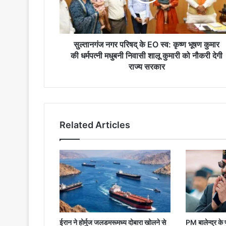
स्व:
कृष्ण
भूषण
कुमार
की
सुल्तानगंज नगर परिषद् के EO स्व: कृष्ण भूषण कुमार
धर्मपत्नी
की धर्मपत्नी मधुबनी निवासी शालू कुमारी को नौकरी देगी
मधुबनी
राज्य सरकार
निवासी
शालू
कुमारी
को
नौकरी
Related Articles
देगी
राज्य
सरकार
ईरान ने होर्मुज जलडमरूमध्य दोबारा खोलने से
PM बालेन्द्र के प