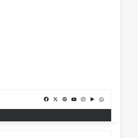
Facebook
X
Pinterest
YouTube
Instagram
Google Play
WhatsApp