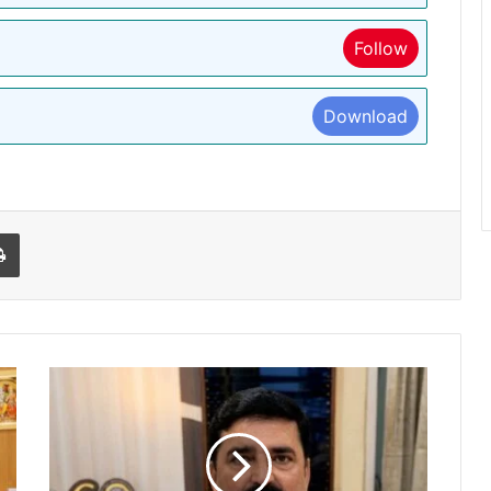
Follow
Download
l
Print
ED
ने
कोलकाता
पुलिस
के