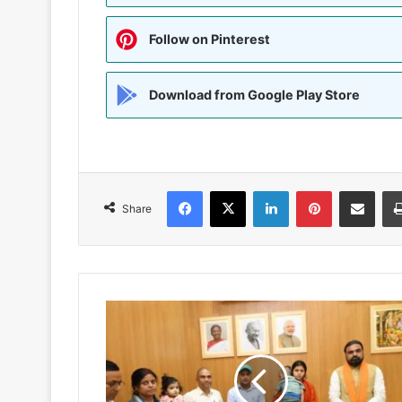
Follow on Pinterest
Download from Google Play Store
Facebook
X
LinkedIn
Pinterest
Share via Emai
Share
सुल्तानगंज
नगर
परिषद्
के
EO