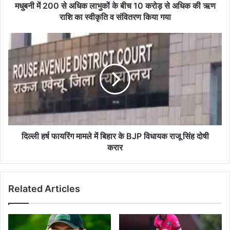
करोड़
मधुबनी में 200 से अधिक लाभुकों के बीच 10 करोड़ से अधिक की ऋण
से
राशि का स्वीकृति व संवितरण किया गया
अधिक
की
दिल्ली
ऋण
हर्ष
राशि
फायरिंग
का
मामले
स्वीकृति
में
व
बिहार
संवितरण
के
किया
BJP
गया
विधायक
राजू
दिल्ली हर्ष फायरिंग मामले में बिहार के BJP विधायक राजू सिंह दोषी
सिंह
करार
दोषी
करार
Related Articles