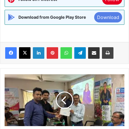
Download
Download from Google Play Store
Facebook
X
LinkedIn
Pinterest
WhatsApp
Telegram
Share via Email
Print
मधुबनी
में
200
से
अधिक
लाभुकों
के
बीच
10