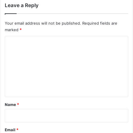
Leave a Reply
Your email address will not be published.
Required fields are
marked
*
C
o
m
m
e
n
t
*
Name
*
Email
*