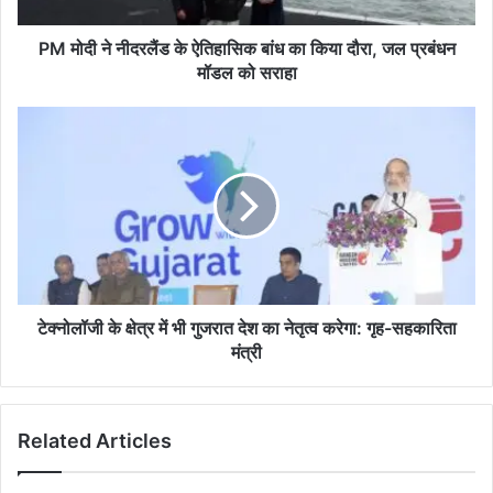
किया
दौरा,
PM मोदी ने नीदरलैंड के ऐतिहासिक बांध का किया दौरा, जल प्रबंधन
जल
मॉडल को सराहा
प्रबंधन
मॉडल
टेक्नोलॉजी
को
के
सराहा
क्षेत्र
में
भी
गुजरात
देश
का
नेतृत्व
करेगा:
टेक्नोलॉजी के क्षेत्र में भी गुजरात देश का नेतृत्व करेगा: गृह-सहकारिता
गृह-
मंत्री
सहकारिता
मंत्री
Related Articles