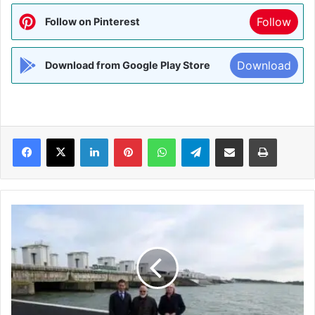
Follow
Follow on Pinterest
Download
Download from Google Play Store
Facebook
X
LinkedIn
Pinterest
WhatsApp
Telegram
Share via Email
Print
PM
मोदी
ने
नीदरलैंड
के
ऐतिहासिक
बांध
का