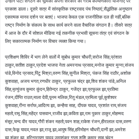
उन्होने पार्टी संगठन की भूमिका अपनी सरकार की गरीब कल्याणकारी योजनाएं पर
प्रकाश डाला। दूसरे सत्र में सांस्कृतिक राष्ट्रवाद पंच निष्ठाएं,सैद्धांतिक अनुष्ठान
एकात्मक मानव दर्शन पर बताएं। भाजपा केवल एक राजनीतिक दल ही नहीं,बल्कि
राष्ट्र निर्माण के संकल्प के साथ कार्य करने वाला वैचारिक संगठन है। तीसरे सत्र
में आज के दौर में सोशल मीडिया नई तकनीक प्रभावी सूचना तंत्र एवं संगठन के
लिए सकारात्मक निर्माण पर विचार व्यक्त किया गया।
प्रशिक्षण शिविर में भाग लेने वालों में सुबोध कुमार चौधरी,सरोज सिंह,प्रंशात
ठाकुर,सतीश ठाकुर,प्रदेश भाजपा नेता अमरनाथ प्रसाद,मनोज कुमार मुन्ना,संजय
पांडे,विनोद प्रसाद,पिंटू मिश्रा,वरुण सिंह,सुनील मिश्रा, पंकज सिंह राठौर,अशोक
कुशवाहा, अजय भगत,रणधीर ठाकुर, प्रफुल्ल चंद्र झा,शिव शंकर पांडे,अनिल
सिंह,मृत्युंजय कुमार कुंदन,हितेन्द्र ठाकुर, गजेंद्र झा,प्रफुल्ल झा,प्रतिमा
रंजन,दीप्ति राउत,माला देवी,पूनम मलिक,रितु मंडल,प्रमिला पूर्व,कुशेश्वर
कुशवाहा,रीना सर्राफ,आदित्य झा, कन्हैया साह, दीपक यादव, प्रशांत राय,संजय
महतो,रामू सिंह,महेंद्र पासवान,राजीव झा,कविता झा,राम पुकार ठाकुर,मोहम्मद
मंसूर,चन्द वीर यादव,गौरी शंकर महतो,पवन शाह,राकेश रंजन,हीरालाल दास,वरुण
दास,फेकू यादव,नवल झा,राजू झा,आयुष सिंह,हरिमोहन चौधरी,दानी झा,अमरेश
झा,शंकर झा, हरिनारायण यादव,उमाशंकर गुप्ता,शशि कुमार साहू,चंदन