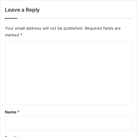
Leave a Reply
Your email address will not be published.
Required fields are
marked
*
C
o
m
m
e
n
t
*
Name
*