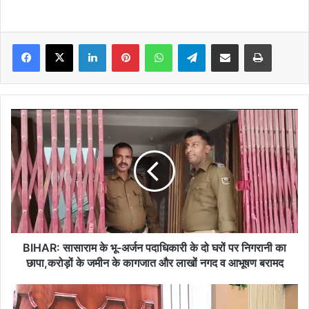
Facebook
X
LinkedIn
Pinterest
WhatsApp
Telegram
Share via Email
Print
BIHAR:
सासाराम
के
भू-
अर्जन
पदाधिकारी
के
दो
घरों
पर
BIHAR: सासाराम के भू-अर्जन पदाधिकारी के दो घरों पर निगरानी का
निगरानी
छापा,करोड़ों के जमीन के कागजात और लाखों नगद व आभूषण बरामद
का
छापा,करोड़ों
न्यायपालिका
के
में