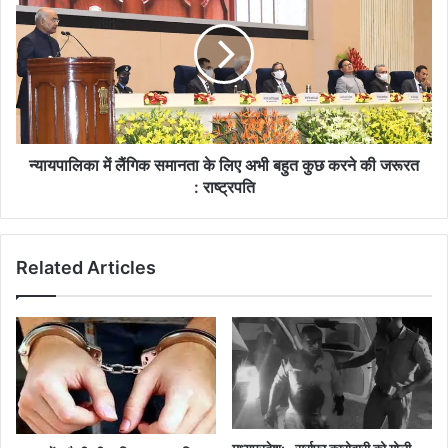
जमीन
लैंगिक
के
समानता
कागजात
के
और
लिए
लाखों
अभी
नगद
बहुत
व
कुछ
आभूषण
करने
न्यायपालिका में लैंगिक समानता के लिए अभी बहुत कुछ करने की जरूरत
बरामद
की
: राष्ट्रपति
जरूरत
:
राष्ट्रपति
Related Articles