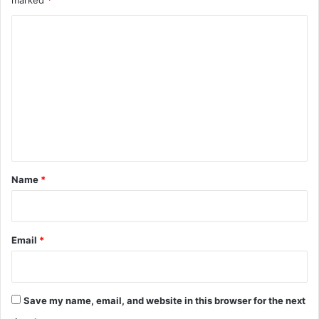
marked
*
C
o
m
m
e
n
t
*
Name
*
Email
*
Save my name, email, and website in this browser for the next