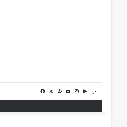
Facebook
X
Pinterest
YouTube
Instagram
Google Play
WhatsApp