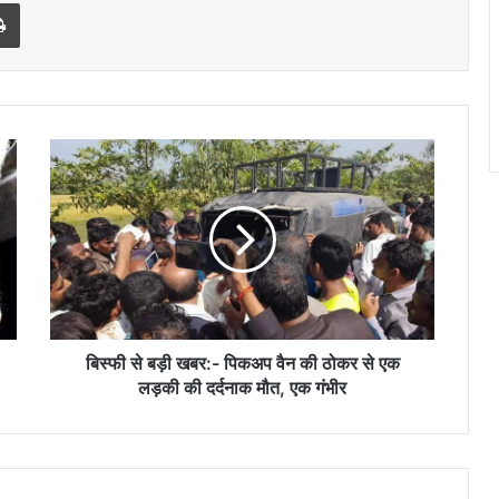
l
Print
बिस्फी
से
बड़ी
खबर:-
पिकअप
वैन
की
ठोकर
से
एक
बिस्फी से बड़ी खबर:- पिकअप वैन की ठोकर से एक
लड़की
लड़की की दर्दनाक मौत, एक गंभीर
की
दर्दनाक
मौत,
एक