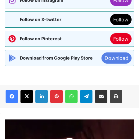
Follow
Follow on Instagram
Follow
Follow on X-twitter
Follow
Follow on Pinterest
Download
Download from Google Play Store
Facebook
X
LinkedIn
Pinterest
WhatsApp
Telegram
Share via Email
Print
गोवा
के
नाइट