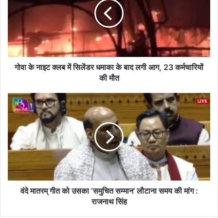
क्लब
में
सिलेंडर
धमाका
के
बाद
लगी
गोवा के नाइट क्लब में सिलेंडर धमाका के बाद लगी आग, 23 कर्मचारियों
आग,
की मौत
23
कर्मचारियों
वंदे
की
मातरम्
मौत
गीत
को
उसका
‘समुचित
सम्मान’
लौटाना
समय
की
वंदे मातरम् गीत को उसका ‘समुचित सम्मान’ लौटाना समय की मांग :
मांग
राजनाथ सिंह
: