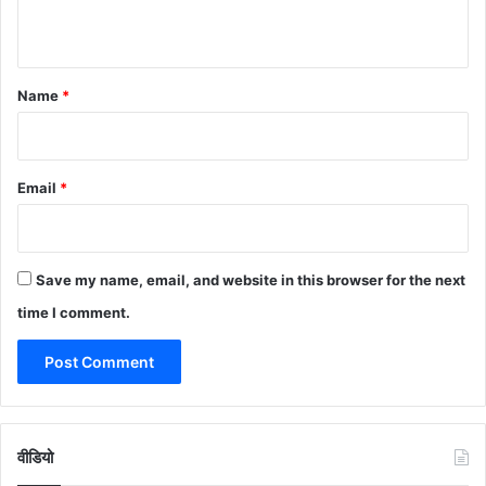
n
t
*
Name
*
Email
*
Save my name, email, and website in this browser for the next
time I comment.
वीडियो