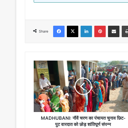
Facebook
X
LinkedIn
Pinterest
Share via Emai
Share
MADHUBANI:
नौवें
चरण
का
पंचायत
चुनाव
छिट-
पुट
वारदात
को
MADHUBANI: नौवें चरण का पंचायत चुनाव छिट-
छोड़
पुट वारदात को छोड़ शांतिपूर्ण संपन्न