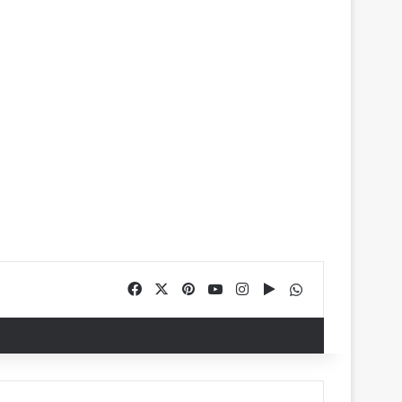
Facebook
X
Pinterest
YouTube
Instagram
Google Play
WhatsApp