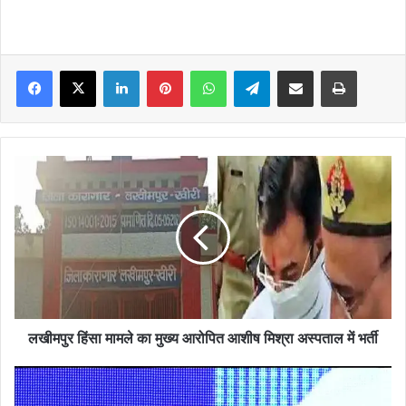
Facebook
X
LinkedIn
Pinterest
WhatsApp
Telegram
Share via Email
Print
लखीमपुर
हिंसा
मामले
का
मुख्य
आरोपित
आशीष
मिश्रा
अस्पताल
में
लखीमपुर हिंसा मामले का मुख्य आरोपित आशीष मिश्रा अस्पताल में भर्ती
भर्ती
जम्मू-
कश्मीर