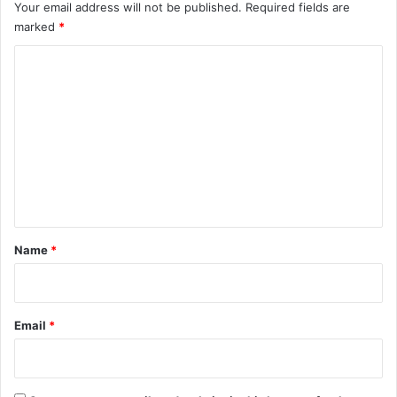
Your email address will not be published.
Required fields are
marked
*
C
o
m
m
e
n
t
*
Name
*
Email
*